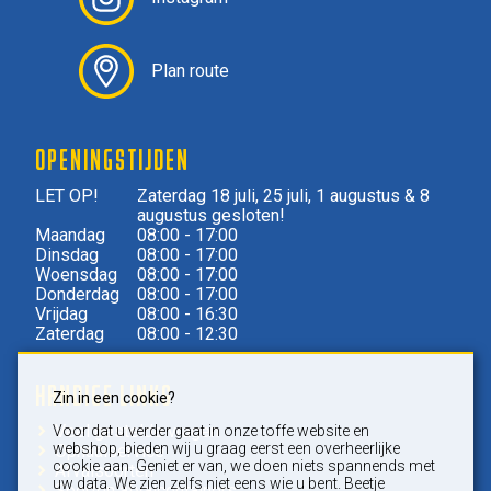
Plan route
OPENINGSTIJDEN
LET OP!
Zaterdag 18 juli, 25 juli, 1 augustus & 8
augustus gesloten!
Maandag
08:00 - 17:00
Dinsdag
08:00 - 17:00
Woensdag
08:00 - 17:00
Donderdag
08:00 - 17:00
Vrijdag
08:00 - 16:30
Zaterdag
08:00 - 12:30
HANDIGE LINKS
Zin in een cookie?
Veel gestelde vragen
Voor dat u verder gaat in onze toffe website en
webshop, bieden wij u graag eerst een overheerlijke
Ophaalservice
cookie aan. Geniet er van, we doen niets spannends met
Afvalsoorten
uw data. We zien zelfs niet eens wie u bent. Beetje
Soorten afvalcontainers