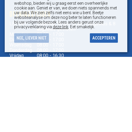
webshop, bieden wij u graag eerst een overheerlijke
cookie aan. Geniet er van, we doen niets spannends met
OPENINGSTIJDEN
uw data. We zien zelfs niet eens wie u bent. Beetje
websiteanalyse om deze nog beter te laten functioneren
bij uw volgende bezoek. Lees anders gerust onze
LET OP!
Zaterdag 18 juli, 25 juli, 1 augustus & 8
privacyverklaring via
deze link
. Eet smakelijk.
augustus gesloten!
Maandag
08:00 - 17:00
NEE, LIEVER NIET
ACCEPTEREN
Dinsdag
08:00 - 17:00
Woensdag
08:00 - 17:00
Donderdag
08:00 - 17:00
Vrijdag
08:00 - 16:30
Zaterdag
08:00 - 12:30
HANDIGE LINKS
Veel gestelde vragen
Ophaalservice
Afvalsoorten
Soorten afvalcontainers
Contact
Algemene voorwaarden