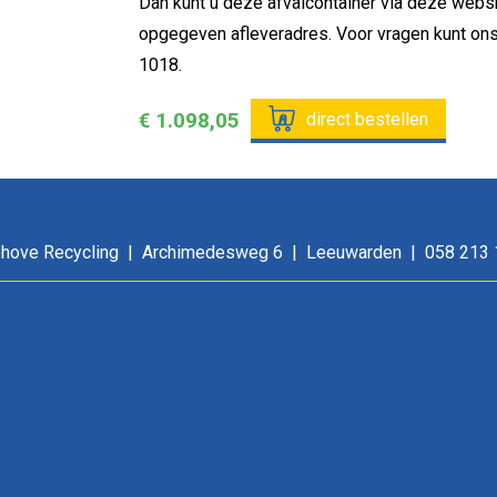
Dan kunt u deze afvalcontainer via deze web
opgegeven afleveradres. Voor vragen kunt ons
1018.
€ 1.098,05
direct bestellen
hove Recycling
Archimedesweg 6
Leeuwarden
058 213 